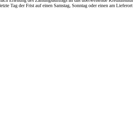
 nach Erteilung des Zahlungsauftrags an das überweisende Kreditinstit
letzte Tag der Frist auf einen Samstag, Sonntag oder einen am Lieferort s