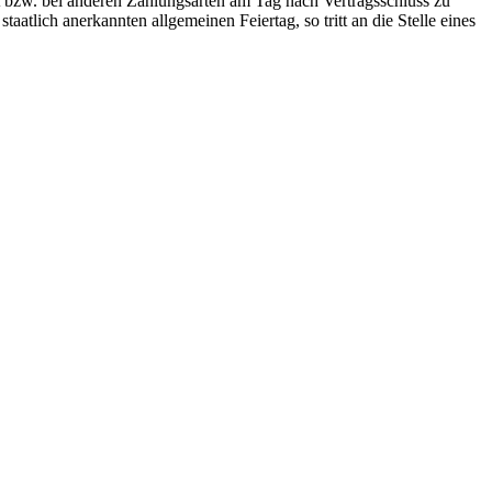
ut bzw. bei anderen Zahlungsarten am Tag nach Vertragsschluss zu
taatlich anerkannten allgemeinen Feiertag, so tritt an die Stelle eines