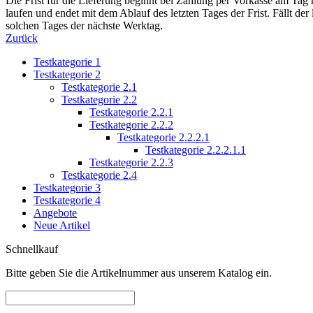
Die Frist für die Lieferung beginnt bei Zahlung per Vorkasse am Tag
laufen und endet mit dem Ablauf des letzten Tages der Frist. Fällt der 
solchen Tages der nächste Werktag.
Zurück
Testkategorie 1
Testkategorie 2
Testkategorie 2.1
Testkategorie 2.2
Testkategorie 2.2.1
Testkategorie 2.2.2
Testkategorie 2.2.2.1
Testkategorie 2.2.2.1.1
Testkategorie 2.2.3
Testkategorie 2.4
Testkategorie 3
Testkategorie 4
Angebote
Neue Artikel
Schnellkauf
Bitte geben Sie die Artikelnummer aus unserem Katalog ein.